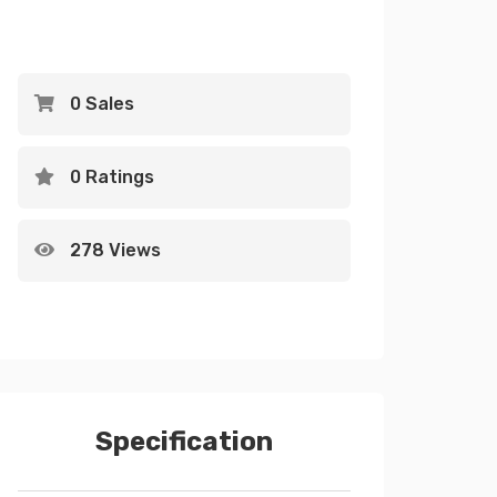
0 Sales
0 Ratings
278 Views
Specification