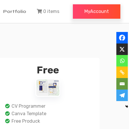
Portfolio
0 items
MyAccount
Free
CV Programmer
Canva Template
Free Produck